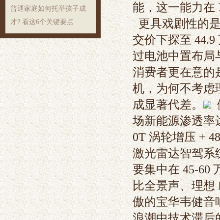
能，这一能力在 
普通家庭如何托举孩子成
更具戏剧性的是，
才? 看这6个关键要点
交价下探至 44
过电池中置布局
消费者更在意的是
机，为何不考虑理
成显著代差。
场新能源渗透率达 
0T 涡轮增压 +
激光雷达智驾系统
要集中在 45-60
比全景声、理想 
傲的宝华韦健音
浪潮中技术滞后