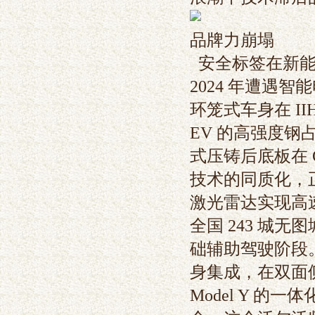
品牌力崩塌
安全标签在新能
2024 年遭遇智
环笼式车身在 I
EV 的高强度钢占
式压铸后底板在 C
技术的同质化，正
激光雷达实现高速
全国 243 城
础辅助驾驶阶段。
身集成，在双面侧
Model Y 的