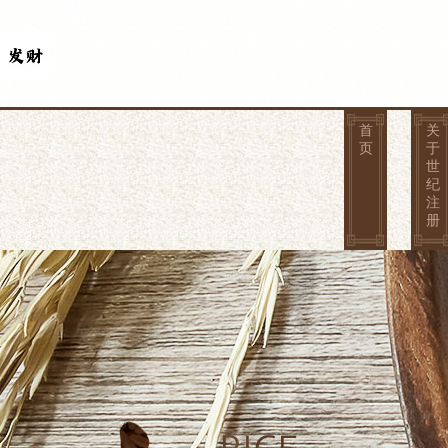
首
关
页
于
世
纪
注
册