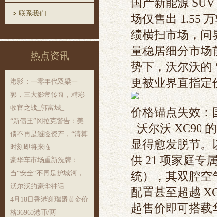
国产新能源 SUV
联系我们
场仅售出 1.55
绩横扫市场，问界
量稳居细分市场前
热点资讯
势下，沃尔沃的 “
更被业界直指定
港影：一零年代双梁一
郭，三大影帝传奇，精彩
收官之战_郭富城_
价格锚点失效：
“新债王”冈拉克警告：美
沃尔沃 XC90 
债不再是避险资产，“清算
显得愈发脱节。以相
时刻即将来临
供 21 项家庭
豪华车市场重新洗牌：
当“安全”不再是护城河，
统），其双腔空气
沃尔沃的豪华神话
配置甚至超越 XC9
4月18日香港谢瑞麟黄金价
起售价即可搭载华
格36960港币/两