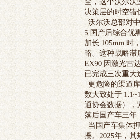
全，这个沃尔沃坚
决策层的时空错
沃尔沃总部对中国
5 国产后综合优惠达
加长 105mm 
略。这种战略滞后
EX90 因激光雷
已完成三次重大迭
更危险的渠道库
数大致处于 1.
通协会数据），紧
落后国产车三年
当国产车集体押
摆。2025年，