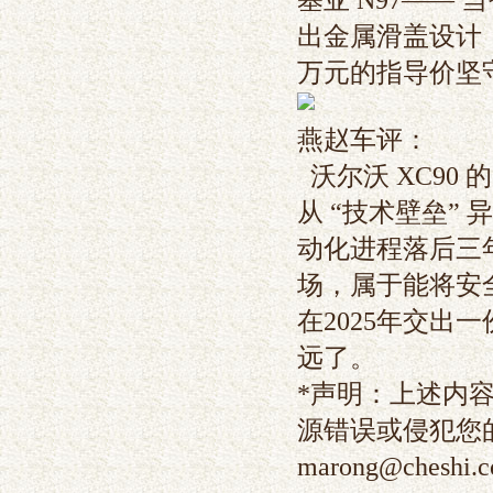
出金属滑盖设计；而
万元的指导价坚
燕赵车评：
沃尔沃 XC90
从 “技术壁垒”
动化进程落后三
场，属于能将安
在2025年交出
远了。
*声明：上述内
源错误或侵犯您
marong@cheshi.