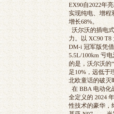
EX90自202
实现纯电、增程双
增长68%。
沃尔沃的插电式
力。以 XC90 T
DM-i 冠军版凭借
5.5L/100
的是，沃尔沃的
足10%，远低于
北欧童话的破灭
在 BBA 电
全定义的 202
性技术的豪华，终
基亚 N97——