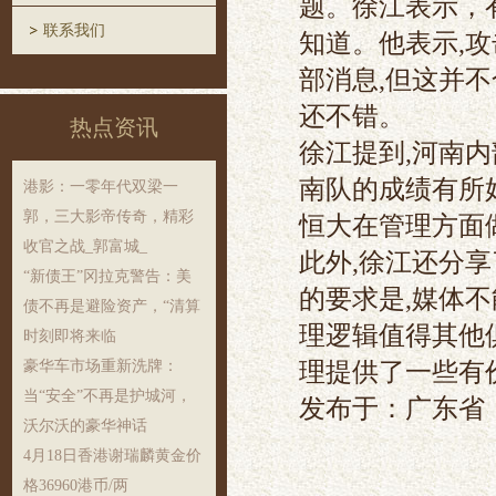
题。徐江表示，
联系我们
知道。他表示,
部消息,但这并
还不错。
热点资讯
徐江提到,河南
南队的成绩有所
港影：一零年代双梁一
郭，三大影帝传奇，精彩
恒大在管理方面
收官之战_郭富城_
此外,徐江还分
“新债王”冈拉克警告：美
的要求是,媒体
债不再是避险资产，“清算
理逻辑值得其他
时刻即将来临
理提供了一些有
豪华车市场重新洗牌：
当“安全”不再是护城河，
发布于：广东省
沃尔沃的豪华神话
4月18日香港谢瑞麟黄金价
格36960港币/两