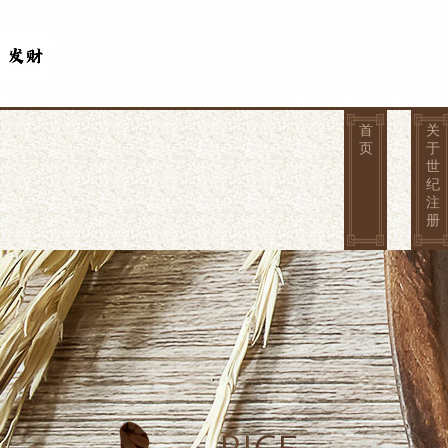
首
关
页
于
世
纪
注
册