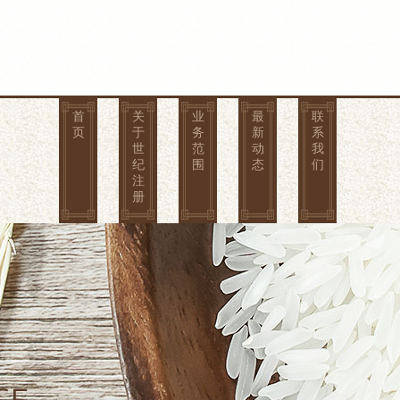
首
关
业
最
联
页
于
务
新
系
世
范
动
我
纪
围
态
们
注
册