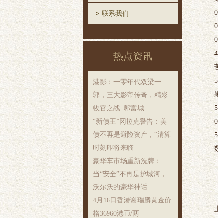
0
联系我们
0
0
4
热点资讯
苦
5
港影：一零年代双梁一
果
郭，三大影帝传奇，精彩
5
收官之战_郭富城_
“新债王”冈拉克警告：美
0
债不再是避险资产，“清算
5
时刻即将来临
豪华车市场重新洗牌：
当“安全”不再是护城河，
沃尔沃的豪华神话
4月18日香港谢瑞麟黄金价
格36960港币/两