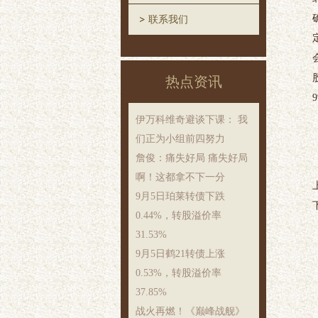
联系我们
热点资讯
伊万科维奇避谈下课： 我
们正为小组前四努力
詹俊：痛失好局 痛失好局
啊！这都拿不下一分
9月5日珀莱转债下跌
0.44%，转股溢价率
31.53%
9月5日鹤21转债上涨
0.53%，转股溢价率
37.85%
战火再燃！《巅峰战舰》