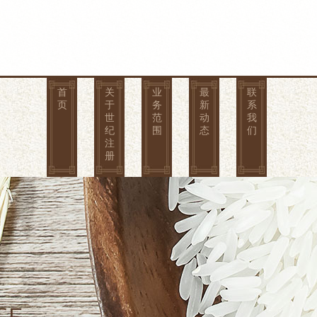
首
关
业
最
联
页
于
务
新
系
世
范
动
我
纪
围
态
们
注
册